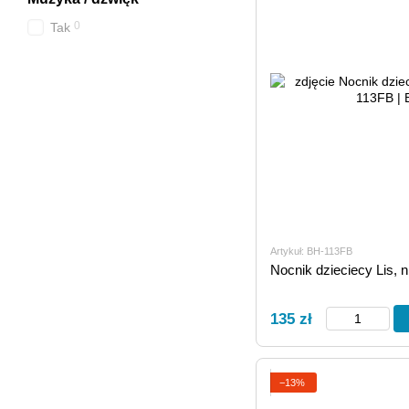
0
Tak
Artykuł: BH-113FB
Nocnik dzieciecy Lis, n
135 zł
−13%