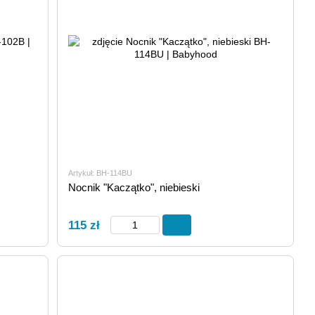
Artykuł: BH-114BU
Nocnik "Kaczątko", niebieski
115 zł