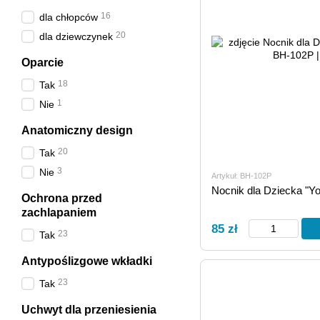
16
dla chłopców
20
dla dziewczynek
Oparcie
18
Tak
1
Nie
Anatomiczny design
20
Tak
3
Nie
Artykuł: BH-102P
Nocnik dla Dziecka "Y
Ochrona przed
zachlapaniem
85 zł
23
Tak
Antypoślizgowe wkładki
23
Tak
Uchwyt dla przeniesienia