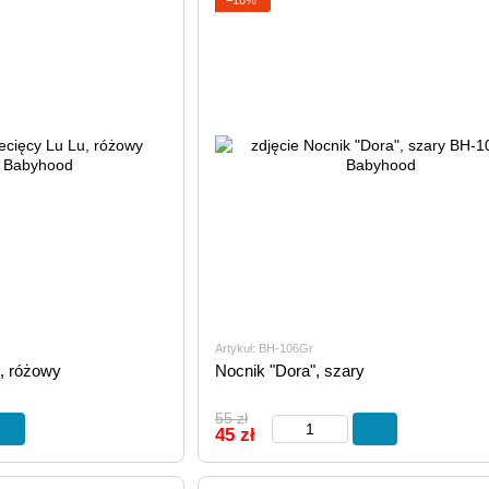
Artykuł: BH-106Gr
u, różowy
Nocnik "Dora", szary
55 zł
45 zł