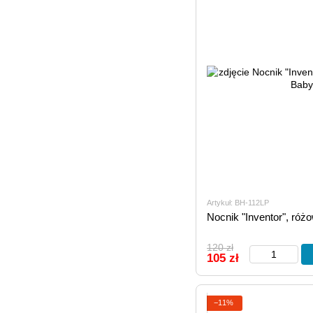
Artykuł: BH-112LP
Nocnik "Inventor", róż
120 zł
105 zł
−11%