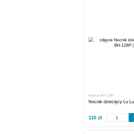
Artykuł: ВН-128Р
Nocnik dziecięcy Lu L
110 zł