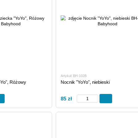
Artykuł: BH-102B
oYo", Różowy
Nocnik "YoYo", niebieski
85 zł