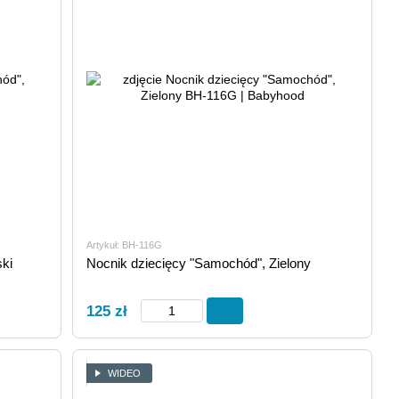
Artykuł: BH-116G
ki
Nocnik dziecięcy "Samochód", Zielony
125 zł
WIDEO