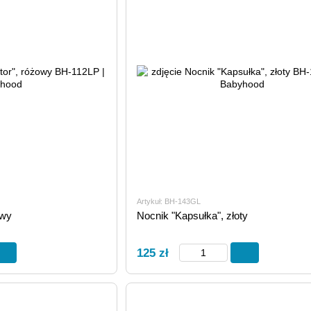
Artykuł: BH-143GL
owy
Nocnik "Kapsułka", złoty
125 zł