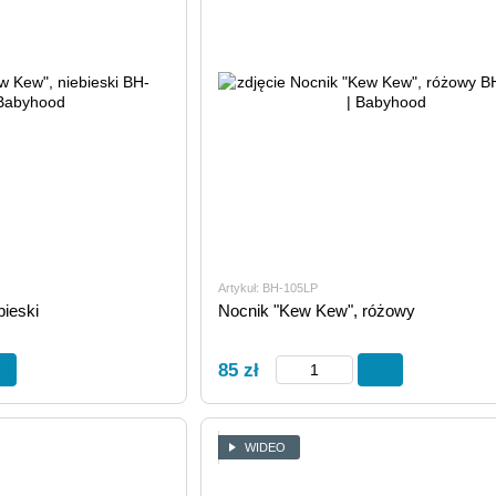
Artykuł: BH-105LP
bieski
Nocnik "Kew Kew", różowy
85 zł
WIDEO