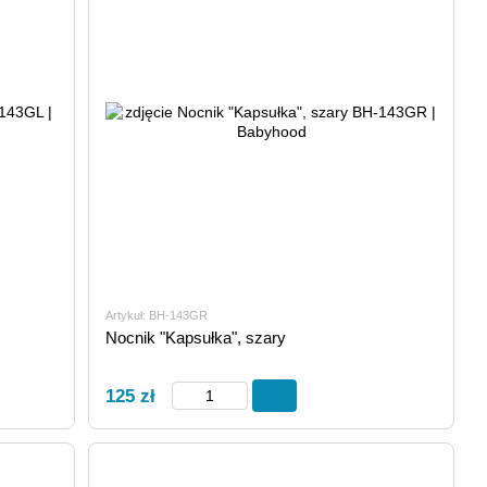
Artykuł: BH-143GR
Nocnik "Kapsułka", szary
125 zł