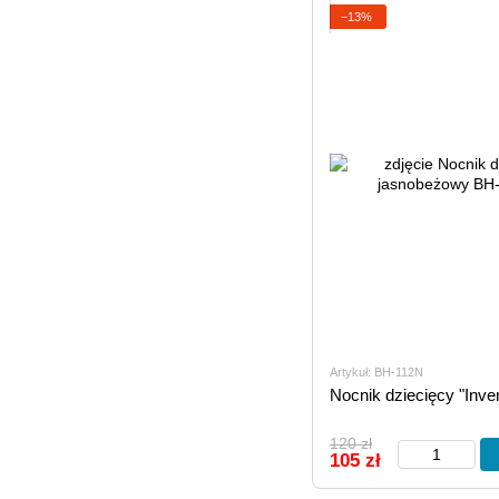
−13%
Artykuł: BH-112N
Nocnik dziecięcy "Inve
120 zł
105 zł