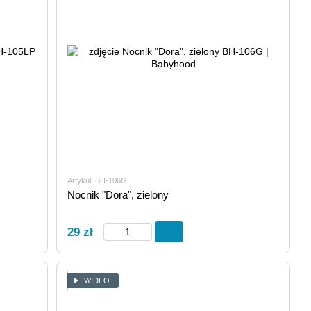
Artykuł: BH-106G
Nocnik "Dora", zielony
29 zł
WIDEO