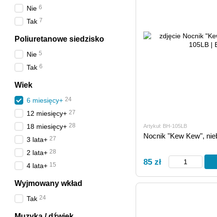
6
Nie
7
Tak
Poliuretanowe siedzisko
5
Nie
6
Tak
Wiek
24
6 miesięcy+
27
12 miesięcy+
28
18 miesięcy+
Artykuł: BH-105LB
Nocnik "Kew Kew", nie
27
3 lata+
28
2 lata+
85 zł
15
4 lata+
Wyjmowany wkład
24
Tak
Muzyka / dźwięk