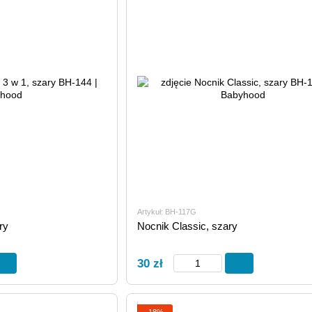
Artykuł: BH-117G
ry
Nocnik Classic, szary
30 zł
−18%