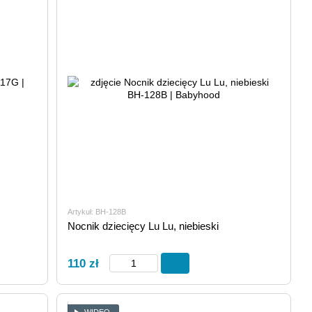
Artykuł: ВН-128В
Nocnik dziecięcy Lu Lu, niebieski
110 zł
WIDEO