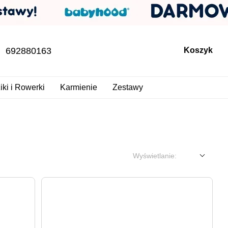
692880163
Koszyk
iki i Rowerki
Karmienie
Zestawy
Wyświetlanie: