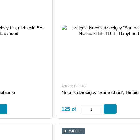
Artykuł: BH-116В
iebieski
Nocnik dziecięcy "Samochód", Niebies
125 zł
WIDEO