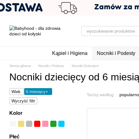
Przejdź do głównej treści
Kąpiel i Higiena
Nocniki i Podesty
Strona główna
Nocniki i Podesty
Nocniki Dziecięce
Nocniki dziecięcy od 6 miesi
Wiek:
6 miesięcy+
Sortuj według:
popularno
Wyczyść filtr
Kolor
Płeć