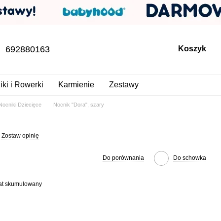
692880163
Koszyk
iki i Rowerki
Karmienie
Zestawy
Nocniki Dziecięce
Nocnik "Dora", szary
Zostaw opinię
Do porównania
Do schowka
bat skumulowany