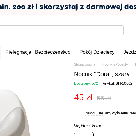
Pielęgnacja i Bezpieczeństwo
Pokój Dziecięcy
Jeźdz
Strona główna
Nocniki i Podesty
Nocnik "Dora", szary
Dostępny: 572
Artykuł: BH-106Gr
45 zł
55 zł
Zaloguj się
, aby wyświetlić ra
%
Wybierz kolor