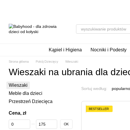
Przejdź do głównej treści
Kąpiel i Higiena
Nocniki i Podesty
Strona główna
Pokój Dziecięcy
Wieszaki
Wieszaki na ubrania dla dzie
Wieszaki
Sortuj według:
popularno
Meble dla dzieci
Przestrzeń Dziecięca
BESTSELLER
Cena, zł
Od Cena, zł
Do Cena, zł
OK