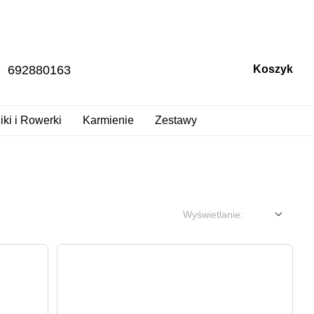
692880163
Koszyk
iki i Rowerki
Karmienie
Zestawy
Wyświetlanie: