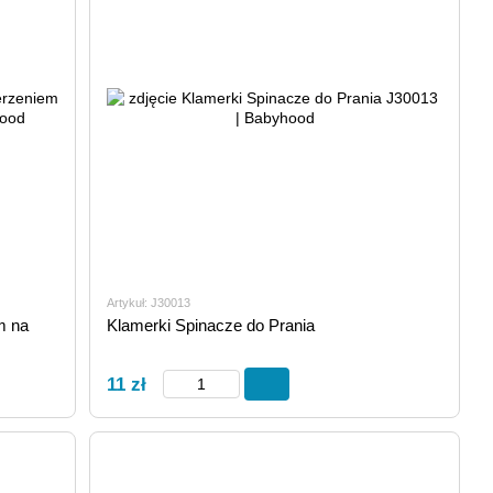
Artykuł: J30013
m na
Klamerki Spinacze do Prania
11 zł