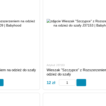
Artykuł: J37153
em na odzież do szafy
Wieszak "Szczypce" z Rozszerzenie
odzież do szafy
12 zł