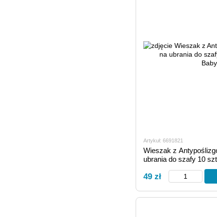
Artykuł: 6691821
Wieszak z Antypośliz
ubrania do szafy 10 szt
49 zł