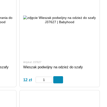
Artykuł: J37627
 szafy
Wieszak podwójny na odzież do szafy
12 zł