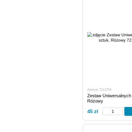
Artykuł: 7213709
Zestaw Uniwersalnych
Różowy
45 zł