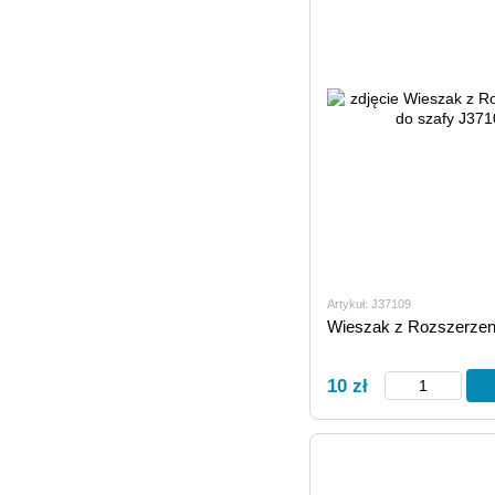
Artykuł: J37109
Wieszak z Rozszerzeni
10 zł