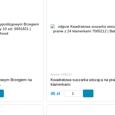
Artykuł: 7005212
gowym Brzegiem na
Kwadratowa suszarka wisząca na pran
.
klamerkami
45 zł