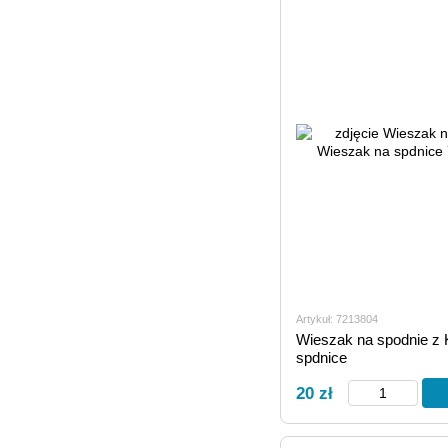
Artykuł: 7213804
Wieszak na spodnie z 
spdnice
20 zł