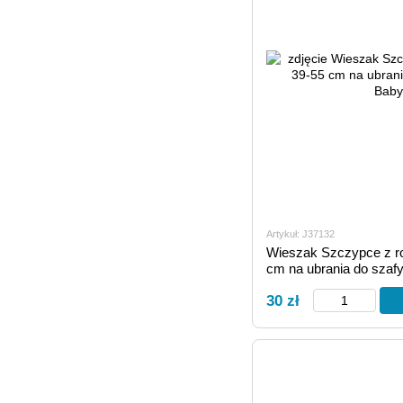
Artykuł: J37132
Wieszak Szczypce z r
cm na ubrania do szaf
30 zł