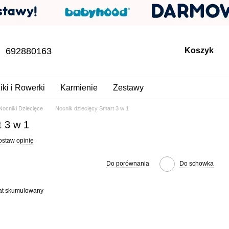
692880163
Koszyk
iki i Rowerki
Karmienie
Zestawy
Nocniki Dziecięce
Nocnik dziecięcy Smart 3 w 1
t 3 w 1
ostaw opinię
Do porównania
Do schowka
bat skumulowany