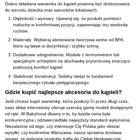
Dobra składana wanienka do kąpieli powinna być dostosowana
do wzrostu dziecka oraz warunków lokalowych.
Głębokość i wymiary: Upewnij się, że produkt pomieści
malucha w komfortowej pozycji, zapewniając mu swobodę
ruchów.
Materiały: Wybieraj atestowane tworzywa wolne od BPA,
które są łatwe w dezynfekcji i szybko schną.
Dodatkowe udogodnienia: Modele z termometrem lub
specjalnym uchwytem na słuchawkę prysznicową znacząco
podnoszą komfort kąpieli.
Stabilność konstrukcji: Solidny stelaż to fundament
bezpiecznego rytuału pielęgnacyjnego.
Gdzie kupić najlepsze akcesoria do kąpieli?
Jeśli chcesz kupić wanienkę, która posłuży Ci przez długi czas,
nasz sklep internetowy oferuje szeroką gamę modeli dostępnych
od ręki. W Babyhood dbamy o to, by każda cena była
konkurencyjna i odzwierciedlała najwyższy standard wykonania.
Niezależnie od tego, czy interesuje Cię Polska jako obszar
wysyłki, czy konkretnie Warszawa, nasza sprawna dostawa
sprawi, że wybrane produkty trafią do Ciebie błyskawicznie.