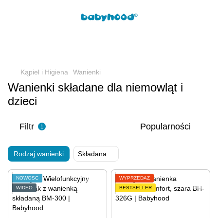
Kąpiel i Higiena
Wanienki
Wanienki składane dla niemowląt i
dzieci
Filtr
Popularności
1
Rodzaj wanienki
Składana
NOWOŚĆ
WYPRZEDAŻ
WIDEO
BESTSELLER