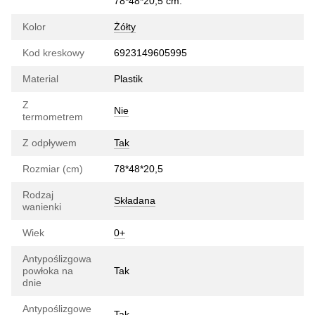
78*48*20,5 cm.
Kolor
Żółty
Kod kreskowy
6923149605995
Material
Plastik
Z
Nie
termometrem
Z odpływem
Tak
Rozmiar (cm)
78*48*20,5
Rodzaj
Składana
wanienki
Wiek
0+
Antypoślizgowa
powłoka na
Tak
dnie
Antypoślizgowe
Tak