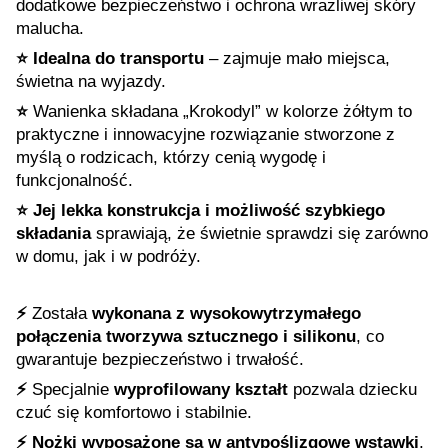
dodatkowe bezpieczeństwo i ochrona wrażliwej skóry
malucha.
⭐️ Idealna do transportu
– zajmuje mało miejsca,
świetna na wyjazdy.
⭐️
Wanienka składana „Krokodyl” w kolorze żółtym to
praktyczne i innowacyjne rozwiązanie stworzone z
myślą o rodzicach, którzy cenią wygodę i
funkcjonalność.
⭐️ Jej lekka konstrukcja i możliwość szybkiego
składania
sprawiają, że świetnie sprawdzi się zarówno
w domu, jak i w podróży.
⚡️
Została
wykonana z wysokowytrzymałego
połączenia tworzywa sztucznego i silikonu
, co
gwarantuje bezpieczeństwo i trwałość.
⚡️
Specjalnie
wyprofilowany kształt
pozwala dziecku
czuć się komfortowo i stabilnie.
⚡️ Nożki wyposażone są w antypoślizgowe wstawki
,