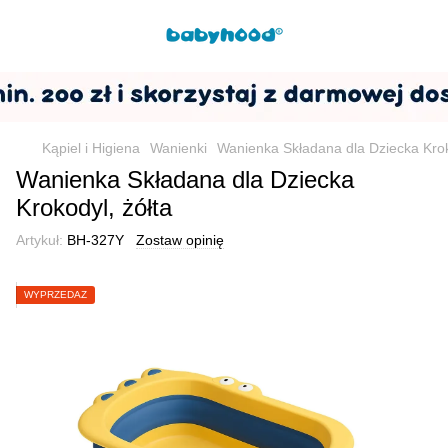
Kąpiel i Higiena
Wanienki
Wanienka Składana dla Dziecka Krok
Wanienka Składana dla Dziecka
Krokodyl, żółta
Artykuł:
BH-327Y
Zostaw opinię
WYPRZEDAŻ