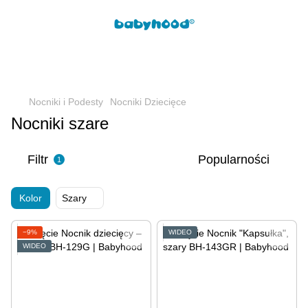
Nocniki i Podesty
Nocniki Dziecięce
Nocniki szare
Filtr
Popularności
1
Kolor
Szary
−9%
WIDEO
WIDEO