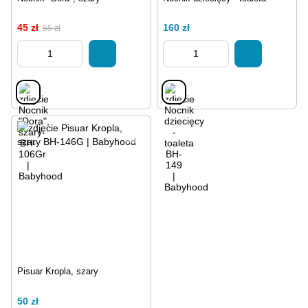
45 zł
160 zł
55 zł
Pisuar Kropla, szary
50 zł