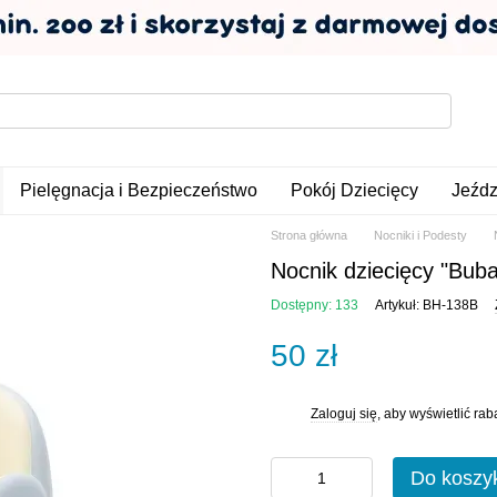
Pielęgnacja i Bezpieczeństwo
Pokój Dziecięcy
Jeźdz
Strona główna
Nocniki i Podesty
Nocnik dziecięcy "Buba"
Dostępny: 133
Artykuł: BH-138B
50 zł
Zaloguj się
, aby wyświetlić ra
%
Do koszy