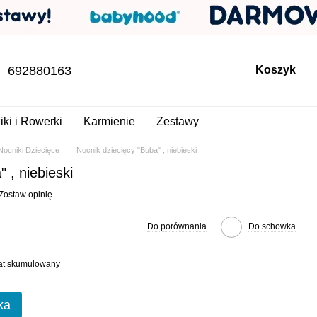
692880163
Koszyk
iki i Rowerki
Karmienie
Zestawy
Nocniki Dziecięce
Nocnik dziecięcy "Buba" , niebieski
 , niebieski
Zostaw opinię
Do porównania
Do schowka
bat skumulowany
ka