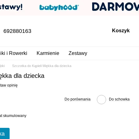
692880163
Koszyk
iki i Rowerki
Karmienie
Zestawy
bki
Szczotka do Kąpieli Miękka dla dziecka
ękka dla dziecka
taw opinię
Do porównania
Do schowka
bat skumulowany
ka