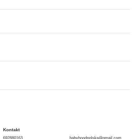
Kontakt
692880163
babyhoodpolska@gmail.com