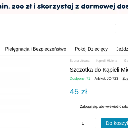
Pielęgnacja i Bezpieczeństwo
Pokój Dziecięcy
Jeźdz
Strona główna
Kąpiel i Higiena
Gą
Szczotka do Kąpieli Mi
Dostępny: 71
Artykuł: JC-723
Zos
45 zł
Zaloguj się
, aby wyświetlić ra
%
Do koszy