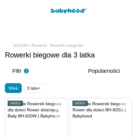
Jeździki i Rowerki
Rowerki biegowe
Rowerki biegowe dla 3 latka
Filtr
Popularności
1
Wiek
3 lata+
WIDEO
WIDEO