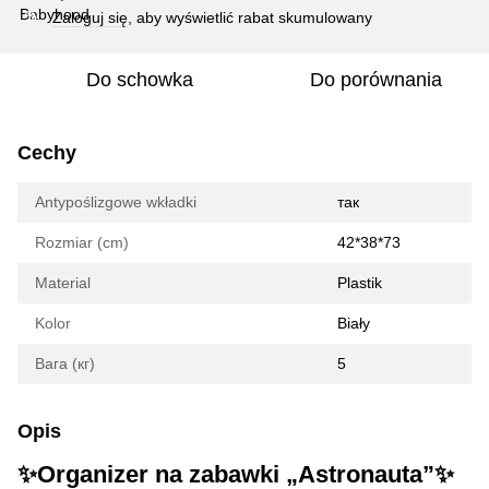
Zaloguj się
, aby wyświetlić rabat skumulowany
%
Do schowka
Do porównania
Cechy
Antypoślizgowe wkładki
так
Rozmiar (cm)
42*38*73
Material
Plastik
Kolor
Biały
Вага (кг)
5
Opis
✨Organizer na zabawki „Astronauta”✨