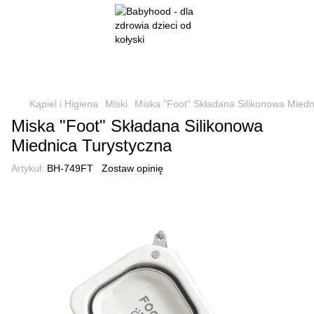
Kąpiel i Higiena
Miski
Miska "Foot" Składana Silikonowa Miedn
Miska "Foot" Składana Silikonowa
Miednica Turystyczna
Artykuł:
BH-749FT
Zostaw opinię