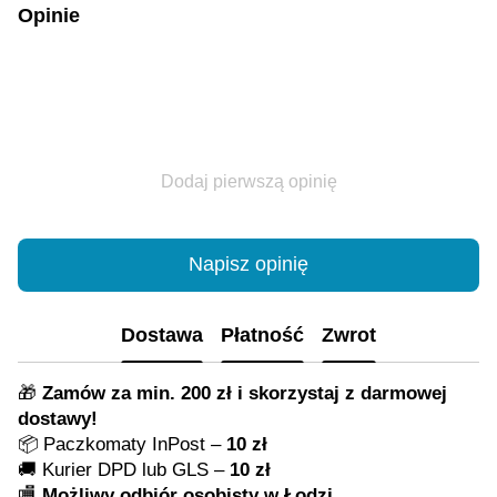
Opinie
Dodaj pierwszą opinię
Napisz opinię
Dostawa
Płatność
Zwrot
🎁
Zamów za min. 200 zł i skorzystaj z darmowej
dostawy!
📦 Paczkomaty InPost –
10 zł
🚚 Kurier DPD lub GLS –
10 zł
🏬
Możliwy odbiór osobisty w Łodzi