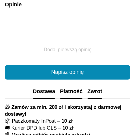
Opinie
Dodaj pierwszą opinię
Napisz opinię
Dostawa
Płatność
Zwrot
🎁
Zamów za min. 200 zł i skorzystaj z darmowej
dostawy!
📦 Paczkomaty InPost –
10 zł
🚚 Kurier DPD lub GLS –
10 zł
🏬
Możliwy odbiór osobisty w Łodzi